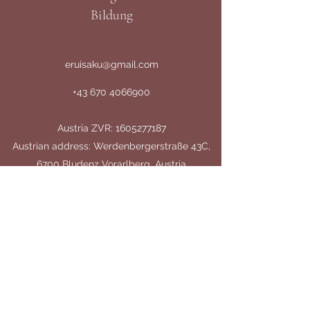
Bildung
eruisaku@gmail.com
+43 670 4066900
Austria ZVR:
1605277187
Austrian address: Werdenbergerstraße 43C,
6700 Bludenz Vorarlberg, Austria
Germany: Tax number Finanzamt Ulm:
88041/79201
German address: Margarete-Steiff-Straße 26,
89081 Ulm
Donation account
Account Name: Eruisaku Stiftung für Waisen und