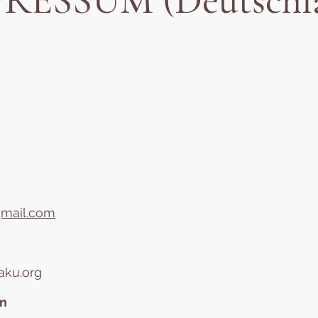
RESSUM (Deutschl
gmail.com
aku.org
en