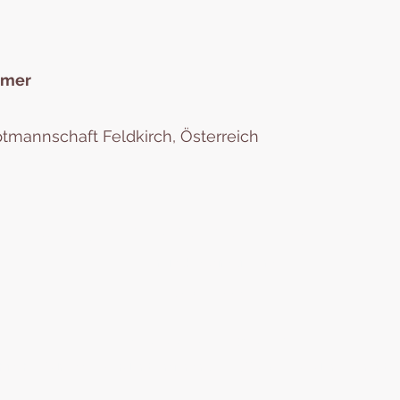
mmer
ptmannschaft Feldkirch, Österreich
Eruisaku Stiftung für Waisen und Bildung
eruisaku@gmail.com
+43 670 4066900
Österreich ZVR: 1605277187
chische Adresse: Werdenbergerstraße 43C, 6700 Bludenz Vorarlber