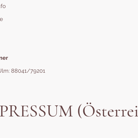
ufo
le
mer
lm: 88041/79201
PRESSUM (Österrei