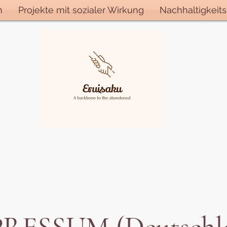
n
Projekte mit sozialer Wirkung
Nachhaltigkeits
tiftung für Waisen und
Schutz und Erziehung des Waisenkindes