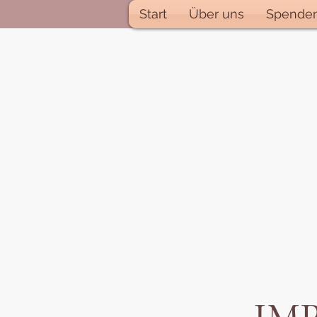
Start
Über uns
Spende
Eruisaku S