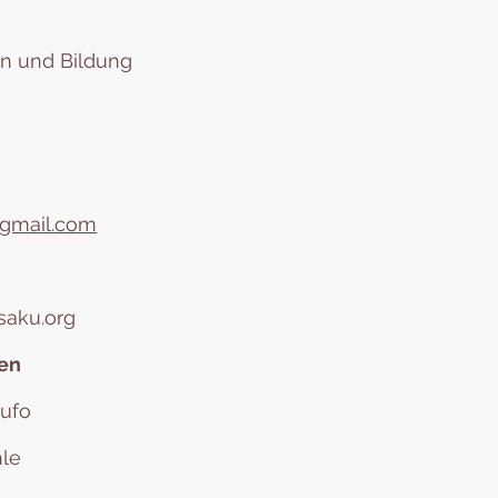
en und Bildung
gmail.com
saku.org
ten
ufo
hle